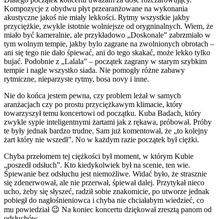
Kompozycje z obydwu płyt przearanżowane na wykonania
akustyczne jakoś nie miały lekkości. Rytmy wszystkie jakby
przyciężkie, zwykle istotnie wolniejsze od orygninalnych. Wiem, że
miało być kameralnie, ale przykładowo „Doskonale” zabrzmiało w
tym wolnym tempie, jakby bylo zagrane na zwolnionych obrotach –
ani się tego nie dało śpiewać, ani do tego skakać, może lekko tylko
bujać. Podobnie z „Lalala” – początek zagrany w starym szybkim
tempie i nagle wszystko siada. Nie pomogły różne zabawy
rytmiczne, nieparzyste rytmy, bosa novy i inne.
Nie do końca jestem pewna, czy problem leżał w samych
aranżacjach czy po prostu przyciężkawym klimacie, który
towarzyszył temu koncertowi od początku. Kuba Badach, który
zwykle sypie inteligentnymi żartami jak z rękawa, próbował. Próby
te były jednak bardzo trudne. Sam już komentował, że „to kolejny
żart który nie wszedł”. No w każdym razie początek był ciężki.
Chyba przełomem tej ciężkości był moment, w którym Kubie
„poszedł odsłuch”. Kto kiedykolwiek był na scenie, ten wie.
Śpiewanie bez odsłuchu jest niemożliwe. Widać było, że strasznie
się zdenerwował, ale nie przerwał, śpiewał dalej. Przytykał nieco
ucho, żeby się słyszeć, radził sobie znakomicie, po utworze jednak
pobiegł do nagłośnieniowca i chyba nie chciałabym wiedzieć, co
mu powiedział 😉 Na koniec koncertu dziękował zresztą panom od
odsłuchów.