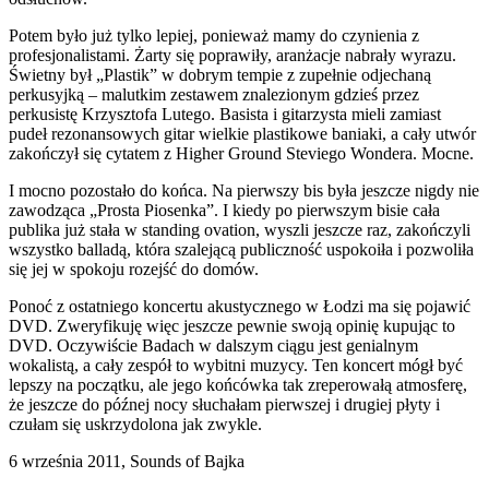
Potem było już tylko lepiej, ponieważ mamy do czynienia z
profesjonalistami. Żarty się poprawiły, aranżacje nabrały wyrazu.
Świetny był „Plastik” w dobrym tempie z zupełnie odjechaną
perkusyjką – malutkim zestawem znalezionym gdzieś przez
perkusistę Krzysztofa Lutego. Basista i gitarzysta mieli zamiast
pudeł rezonansowych gitar wielkie plastikowe baniaki, a cały utwór
zakończył się cytatem z Higher Ground Steviego Wondera. Mocne.
I mocno pozostało do końca. Na pierwszy bis była jeszcze nigdy nie
zawodząca „Prosta Piosenka”. I kiedy po pierwszym bisie cała
publika już stała w standing ovation, wyszli jeszcze raz, zakończyli
wszystko balladą, która szalejącą publiczność uspokoiła i pozwoliła
się jej w spokoju rozejść do domów.
Ponoć z ostatniego koncertu akustycznego w Łodzi ma się pojawić
DVD. Zweryfikuję więc jeszcze pewnie swoją opinię kupując to
DVD. Oczywiście Badach w dalszym ciągu jest genialnym
wokalistą, a cały zespół to wybitni muzycy. Ten koncert mógł być
lepszy na początku, ale jego końcówka tak zreperowałą atmosferę,
że jeszcze do późnej nocy słuchałam pierwszej i drugiej płyty i
czułam się uskrzydolona jak zwykle.
6 września 2011, Sounds of Bajka