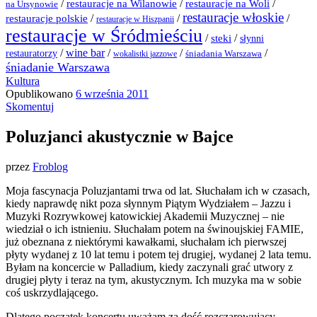
/
/
/
restauracje na Wilanowie
restauracje na Woli
na Ursynowie
restauracje włoskie
restauracje polskie
/
/
/
restauracje w Hiszpanii
restauracje w Śródmieściu
/
/
steki
słynni
/
wine bar
/
/
/
restauratorzy
śniadania Warszawa
wokalistki jazzowe
śniadanie Warszawa
Kultura
Opublikowano
6 września 2011
Skomentuj
Poluzjanci akustycznie w Bajce
przez
Froblog
Moja fascynacja Poluzjantami trwa od lat. Słuchałam ich w czasach,
kiedy naprawdę nikt poza słynnym Piątym Wydziałem – Jazzu i
Muzyki Rozrywkowej katowickiej Akademii Muzycznej – nie
wiedział o ich istnieniu. Słuchałam potem na świnoujskiej FAMIE,
już obeznana z niektórymi kawałkami, słuchałam ich pierwszej
płyty wydanej z 10 lat temu i potem tej drugiej, wydanej 2 lata temu.
Byłam na koncercie w Palladium, kiedy zaczynali grać utwory z
drugiej płyty i teraz na tym, akustycznym. Ich muzyka ma w sobie
coś uskrzydlającego.
Dlatego początek koncertu uważam za dość rozczarowujący.