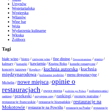
Ursynów
Wegetariańska
Węgierska
Wilanów
Wine bar
Wola
Wydarzenia kulinarne
Włoska
Żoliborz
Tagi
białe wino
/
/
/
fine dining
/
/
/
bistro
grasica
czerwone wino
Gewurztraminer
/
/
kawiarnia
/
/
/
kalmary
kanapki
Knajpa Roku
komedie romantyczne
kuchnia autorska
kuchnia
/
/
/
koncerty jazzowe
Kręgliccy
międzynarodowa
menu degustacyjne
/
/
/
kulinarne podróże
opinie o
nowe miejsca
/
/
Michelin
restauracjach
/
/
/
owoce morza
podsumowania i
podróże po Polsce
przekąski
rankingi
/
/
/
/
/
recenzje teatralne
rankingi
przystępne ceny
restauracje na
restauracje francuskie
/
/
restauracje hiszpańskie
Mokotowie
/
restauracje na Powiślu
/
/
restauracje
restauracje na Pradze