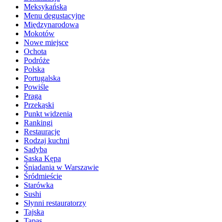
Meksykańska
Menu degustacyjne
Międzynarodowa
Mokotów
Nowe miejsce
Ochota
Podróże
Polska
Portugalska
Powiśle
Praga
Przekąski
Punkt widzenia
Rankingi
Restauracje
Rodzaj kuchni
Sadyba
Saska Kępa
Śniadania w Warszawie
Śródmieście
Starówka
Sushi
Słynni restauratorzy
Tajska
Tapas