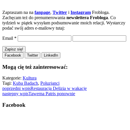
Zapraszam na na
fanpage
,
Twitter
i
Instagram
Frobloga.
Zachęcam też do prenumerowania
newslettera Frobloga
. Co
tydzień w piątek wysyłam podsumowanie moich relacji. Wystarczy
podać swój adres e-mailowy tutaj:
Email
*
Facebook
Twitter
LinkedIn
Mogą cię też zainteresować:
Kategorie:
Kultura
Tagi:
Kuba Badach
,
Poluzjanci
poprzedni wpis
Restauracja Delizia w wakacje
następny wpis
Tawerna Patris ponownie
Facebook