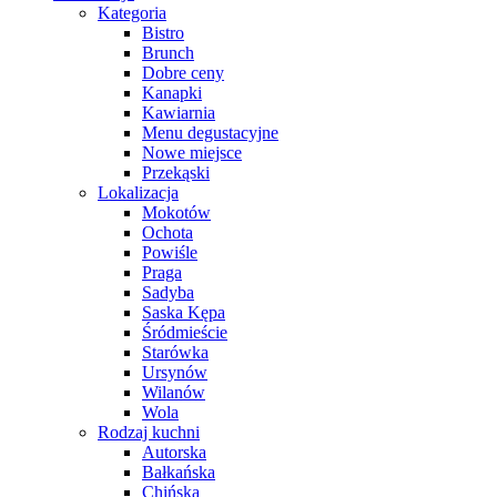
Kategoria
Bistro
Brunch
Dobre ceny
Kanapki
Kawiarnia
Menu degustacyjne
Nowe miejsce
Przekąski
Lokalizacja
Mokotów
Ochota
Powiśle
Praga
Sadyba
Saska Kępa
Śródmieście
Starówka
Ursynów
Wilanów
Wola
Rodzaj kuchni
Autorska
Bałkańska
Chińska