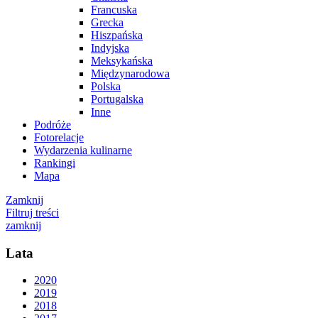
Francuska
Grecka
Hiszpańska
Indyjska
Meksykańska
Międzynarodowa
Polska
Portugalska
Inne
Podróże
Fotorelacje
Wydarzenia kulinarne
Rankingi
Mapa
Zamknij
Filtruj treści
zamknij
Lata
2020
2019
2018