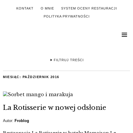
KONTAKT
O MNIE
SYSTEM OCENY RESTAURACJI
POLITYKA PRYWATNOŚCI
FILTRUJ TREŚCI
MIESIĄC:
PAŹDZIERNIK 2016
La Rotisserie w nowej odsłonie
Autor:
Froblog
Restauracja La Rotisserie w hotelu Mamaison Le