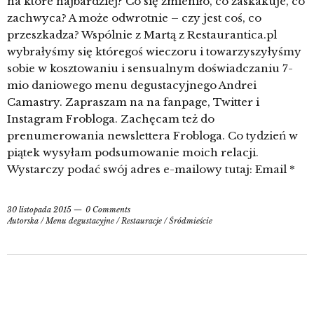
na które najbardziej? Co się zmieniło, co zaskakuje, co
zachwyca? A może odwrotnie – czy jest coś, co
przeszkadza? Wspólnie z Martą z Restaurantica.pl
wybrałyśmy się któregoś wieczoru i towarzyszyłyśmy
sobie w kosztowaniu i sensualnym doświadczaniu 7-
mio daniowego menu degustacyjnego Andrei
Camastry. Zapraszam na na fanpage, Twitter i
Instagram Frobloga. Zachęcam też do
prenumerowania newslettera Frobloga. Co tydzień w
piątek wysyłam podsumowanie moich relacji.
Wystarczy podać swój adres e-mailowy tutaj: Email *
30 listopada 2015
0 Comments
Autorska
/
Menu degustacyjne
/
Restauracje
/
Śródmieście