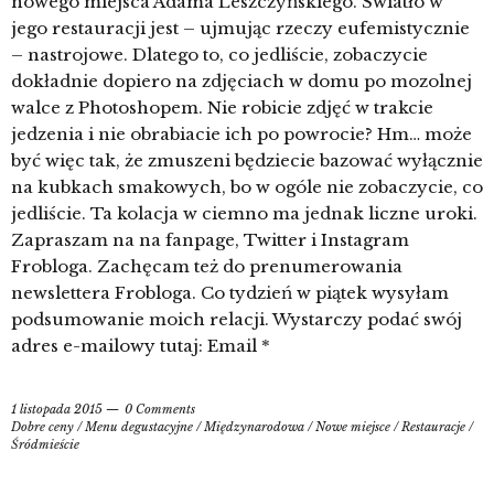
nowego miejsca Adama Leszczyńskiego. Światło w
jego restauracji jest – ujmując rzeczy eufemistycznie
– nastrojowe. Dlatego to, co jedliście, zobaczycie
dokładnie dopiero na zdjęciach w domu po mozolnej
walce z Photoshopem. Nie robicie zdjęć w trakcie
jedzenia i nie obrabiacie ich po powrocie? Hm… może
być więc tak, że zmuszeni będziecie bazować wyłącznie
na kubkach smakowych, bo w ogóle nie zobaczycie, co
jedliście. Ta kolacja w ciemno ma jednak liczne uroki.
Zapraszam na na fanpage, Twitter i Instagram
Frobloga. Zachęcam też do prenumerowania
newslettera Frobloga. Co tydzień w piątek wysyłam
podsumowanie moich relacji. Wystarczy podać swój
adres e-mailowy tutaj: Email *
1 listopada 2015
0 Comments
Dobre ceny
/
Menu degustacyjne
/
Międzynarodowa
/
Nowe miejsce
/
Restauracje
/
Śródmieście