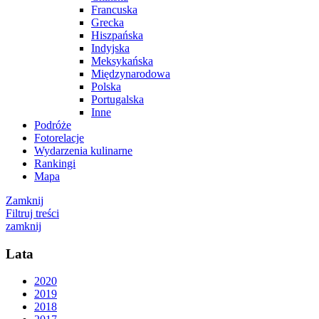
Francuska
Grecka
Hiszpańska
Indyjska
Meksykańska
Międzynarodowa
Polska
Portugalska
Inne
Podróże
Fotorelacje
Wydarzenia kulinarne
Rankingi
Mapa
Zamknij
Filtruj treści
zamknij
Lata
2020
2019
2018