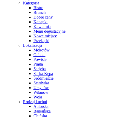
Kategoria
Bistro
Brunch
Dobre ceny
Kanapki
Kawiarnia
Menu degustacyjne
Nowe miejsce
Przekąski
Lokalizacja
Mokotów
Ochota
Powiśle
Praga
Sadyba
Saska Kępa
Śródmieście
Starówka
Ursynów
Wilanów
Wola
Rodzaj kuchni
Autorska
Bałkańska
Chińska