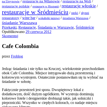
/
/
/
restauracje na Wilanowie
restauracje na Woli
na Ursynowie
restauracje włoskie
restauracje polskie
/
/
/
restauracje w Hiszpanii
restauracje w Śródmieściu
/
/
steki
słynni
/
wine bar
/
/
/
restauratorzy
śniadania Warszawa
wokalistki jazzowe
śniadanie Warszawa
Przekąski
,
Restauracje
,
Śniadania w Warszawie
,
Śródmieście
Opublikowano
29 czerwca 2012
Skomentuj
Cafe Colombia
przez
Froblog
Jedząc śniadania i nie tylko na Kruczej, wielokrotnie przechodziłam
obok Cafe Colombia. Miejsce intrygowało dużą przestrzenią i
kolorowym wystrojem. Ostatecznie postanowiłam się tu wybrać na
śniadanie w sobotę.
Faktycznie przestrzeń jest spora. Dwupiętrowy lokal z
dodatkowym, dość dużym ogródkiem. W wystroju dominują
kolorowe fotele i designerskie drobiazgi takie, jak solniczki i
pieprzniczki. Wszystko w ciepłych kolorach, co nadaje miejscu
ciekawego klimatu.