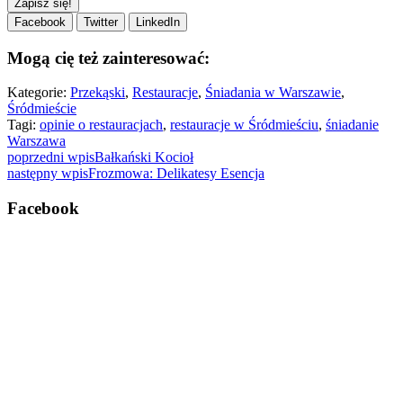
Facebook
Twitter
LinkedIn
Mogą cię też zainteresować:
Kategorie:
Przekąski
,
Restauracje
,
Śniadania w Warszawie
,
Śródmieście
Tagi:
opinie o restauracjach
,
restauracje w Śródmieściu
,
śniadanie
Warszawa
poprzedni wpis
Bałkański Kocioł
następny wpis
Frozmowa: Delikatesy Esencja
Facebook