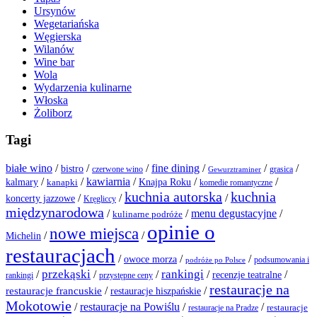
Ursynów
Wegetariańska
Węgierska
Wilanów
Wine bar
Wola
Wydarzenia kulinarne
Włoska
Żoliborz
Tagi
białe wino
/
/
/
fine dining
/
/
/
bistro
grasica
czerwone wino
Gewurztraminer
/
/
kawiarnia
/
/
/
kalmary
kanapki
Knajpa Roku
komedie romantyczne
kuchnia autorska
kuchnia
/
/
/
koncerty jazzowe
Kręgliccy
międzynarodowa
menu degustacyjne
/
/
/
kulinarne podróże
opinie o
nowe miejsca
/
/
Michelin
restauracjach
/
/
/
owoce morza
podsumowania i
podróże po Polsce
przekąski
rankingi
/
/
/
/
/
recenzje teatralne
rankingi
przystępne ceny
restauracje na
restauracje francuskie
/
/
restauracje hiszpańskie
Mokotowie
/
restauracje na Powiślu
/
/
restauracje
restauracje na Pradze