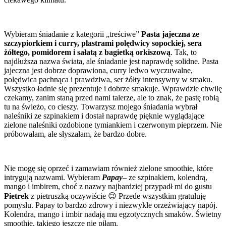
Wybieram śniadanie z kategorii „treściwe”
Pasta jajeczna ze
szczypiorkiem i curry, plastrami polędwicy sopockiej, sera
żółtego, pomidorem i sałatą z bagietką orkiszową
. Tak, to
najdłuższa nazwa świata, ale śniadanie jest naprawdę solidne. Pasta
jajeczna jest dobrze doprawiona, curry ledwo wyczuwalne,
polędwica pachnąca i prawdziwa, ser żółty intensywny w smaku.
Wszystko ładnie się prezentuje i dobrze smakuje. Wprawdzie chwilę
czekamy, zanim staną przed nami talerze, ale to znak, że pastę robią
tu na świeżo, co cieszy. Towarzysz mojego śniadania wybrał
naleśniki ze szpinakiem i dostał naprawdę pięknie wyglądające
zielone naleśniki ozdobione tymiankiem i czerwonym pieprzem. Nie
próbowałam, ale słyszałam, że bardzo dobre.
Nie mogę się oprzeć i zamawiam również zielone smoothie, które
intrygują nazwami. Wybieram
Papay
– ze szpinakiem, kolendrą,
mango i imbirem, choć z nazwy najbardziej przypadł mi do gustu
Pietrek
z pietruszką oczywiście 😉 Przede wszystkim gratuluję
pomysłu. Papay to bardzo zdrowy i niezwykle orzeźwiający napój.
Kolendra, mango i imbir nadają mu egzotycznych smaków. Świetny
smoothie, takiego jeszcze nie piłam.