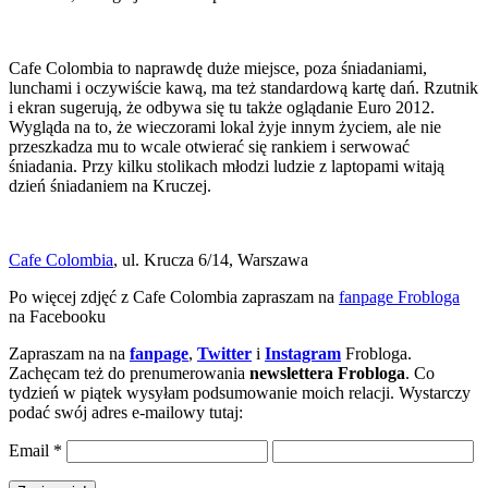
Cafe Colombia to naprawdę duże miejsce, poza śniadaniami,
lunchami i oczywiście kawą, ma też standardową kartę dań. Rzutnik
i ekran sugerują, że odbywa się tu także oglądanie Euro 2012.
Wygląda na to, że wieczorami lokal żyje innym życiem, ale nie
przeszkadza mu to wcale otwierać się rankiem i serwować
śniadania. Przy kilku stolikach młodzi ludzie z laptopami witają
dzień śniadaniem na Kruczej.
Cafe Colombia
, ul. Krucza 6/14, Warszawa
Po więcej zdjęć z Cafe Colombia zapraszam na
fanpage Frobloga
na Facebooku
Zapraszam na na
fanpage
,
Twitter
i
Instagram
Frobloga.
Zachęcam też do prenumerowania
newslettera Frobloga
. Co
tydzień w piątek wysyłam podsumowanie moich relacji. Wystarczy
podać swój adres e-mailowy tutaj:
Email
*