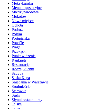
Meksykańska
Menu degustacyjne
Międzynarodowa
Mokotów
Nowe miejsce
Ochota
Podróże
Polska
Portugalska
Powiśle
Praga
Przekąski
Punkt widzenia
Rankingi
Restauracje
Rodzaj kuchni
Sadyba
Saska Kępa
Śniadania w Warszawie
Śródmieście
Starówka
Sushi
Słynni restauratorzy
Tajska
Tapas