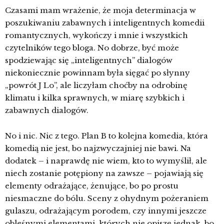
Czasami mam wrażenie, że moja determinacja w
poszukiwaniu zabawnych i inteligentnych komedii
romantycznych, wykończy i mnie i wszystkich
czytelników tego bloga. No dobrze, być może
spodziewając się „inteligentnych” dialogów
niekoniecznie powinnam była sięgać po słynny
„powrót J Lo”, ale liczyłam choćby na odrobinę
klimatu i kilka sprawnych, w miarę szybkich i
zabawnych dialogów.
No i nic. Nic z tego. Plan B to kolejna komedia, która
komedią nie jest, bo najzwyczajniej nie bawi. Na
dodatek – i naprawdę nie wiem, kto to wymyślił, ale
niech zostanie potępiony na zawsze – pojawiają się
elementy odrażające, żenujące, bo po prostu
niesmaczne do bólu. Sceny z ohydnym pożeraniem
gulaszu, odrażającym porodem, czy innymi jeszcze
obleśnymi elementami, których nie opiszę jednak, bo