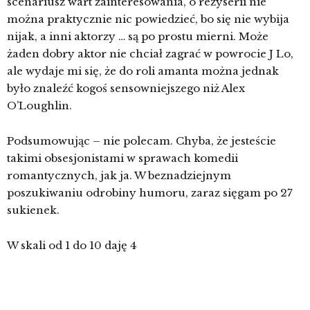
scenariusz wart zainteresowania, o reżyserii nie
można praktycznie nic powiedzieć, bo się nie wybija
nijak, a inni aktorzy … są po prostu mierni. Może
żaden dobry aktor nie chciał zagrać w powrocie J Lo,
ale wydaje mi się, że do roli amanta można jednak
było znaleźć kogoś sensowniejszego niż
Alex
O’Loughlin.
Podsumowując – nie polecam. Chyba, że jesteście
takimi obsesjonistami w sprawach komedii
romantycznych, jak ja. W beznadziejnym
poszukiwaniu odrobiny humoru, zaraz sięgam po 27
sukienek.
W skali od 1 do 10 daję 4