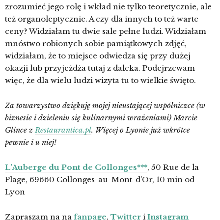
zrozumieć jego rolę i wkład nie tylko teoretycznie, ale
też organoleptycznie. A czy dla innych to też warte
ceny? Widziałam tu dwie sale pełne ludzi. Widziałam
mnóstwo robionych sobie pamiątkowych zdjęć,
widziałam, że to miejsce odwiedza się przy dużej
okazji lub przyjeżdża tutaj z daleka. Podejrzewam
więc, że dla wielu ludzi wizyta tu to wielkie święto.
Za towarzystwo dziękuję mojej nieustającej wspólniczce (w
biznesie i dzieleniu się kulinarnymi wrażeniami) Marcie
Glince z
Restaurantica.pl
. Więcej o Lyonie już wkrótce
pewnie i u niej!
L’Auberge du Pont de Collonges***
, 50 Rue de la
Plage, 69660 Collonges-au-Mont-d’Or, 10 min od
Lyon
Zapraszam na na
fanpage
,
Twitter
i
Instagram