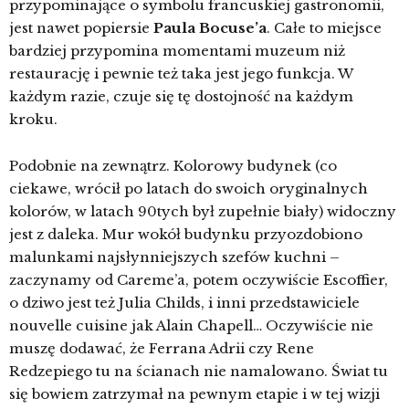
przypominające o symbolu francuskiej gastronomii,
jest nawet popiersie
Paula Bocuse’a
. Całe to miejsce
bardziej przypomina momentami muzeum niż
restaurację i pewnie też taka jest jego funkcja. W
każdym razie, czuje się tę dostojność na każdym
kroku.
Podobnie na zewnątrz. Kolorowy budynek (co
ciekawe, wrócił po latach do swoich oryginalnych
kolorów, w latach 90tych był zupełnie biały) widoczny
jest z daleka. Mur wokół budynku przyozdobiono
malunkami najsłynniejszych szefów kuchni –
zaczynamy od Careme’a, potem oczywiście Escoffier,
o dziwo jest też Julia Childs, i inni przedstawiciele
nouvelle cuisine jak Alain Chapell… Oczywiście nie
muszę dodawać, że Ferrana Adrii czy Rene
Redzepiego tu na ścianach nie namalowano. Świat tu
się bowiem zatrzymał na pewnym etapie i w tej wizji