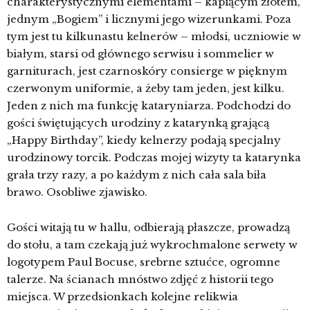
charakterystycznymi elementami – kapiącym złotem,
jednym „Bogiem” i licznymi jego wizerunkami. Poza
tym jest tu kilkunastu kelnerów – młodsi, uczniowie w
białym, starsi od głównego serwisu i sommelier w
garniturach, jest czarnoskóry consierge w pięknym
czerwonym uniformie, a żeby tam jeden, jest kilku.
Jeden z nich ma funkcję kataryniarza. Podchodzi do
gości świętujących urodziny z katarynką grającą
„Happy Birthday”, kiedy kelnerzy podają specjalny
urodzinowy torcik. Podczas mojej wizyty ta katarynka
grała trzy razy, a po każdym z nich cała sala biła
brawo. Osobliwe zjawisko.
Gości witają tu w hallu, odbierają płaszcze, prowadzą
do stołu, a tam czekają już wykrochmalone serwety w
logotypem Paul Bocuse, srebrne sztućce, ogromne
talerze. Na ścianach mnóstwo zdjęć z historii tego
miejsca. W przedsionkach kolejne relikwia