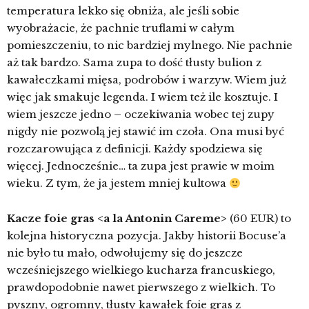
temperatura lekko się obniża, ale jeśli sobie
wyobrażacie, że pachnie truflami w całym
pomieszczeniu, to nic bardziej mylnego. Nie pachnie
aż tak bardzo. Sama zupa to dość tłusty bulion z
kawałeczkami mięsa, podrobów i warzyw. Wiem już
więc jak smakuje legenda. I wiem też ile kosztuje. I
wiem jeszcze jedno – oczekiwania wobec tej zupy
nigdy nie pozwolą jej stawić im czoła. Ona musi być
rozczarowująca z definicji. Każdy spodziewa się
więcej. Jednocześnie… ta zupa jest prawie w moim
wieku. Z tym, że ja jestem mniej kultowa
Kacze foie gras <a la Antonin Careme>
(60 EUR) to
kolejna historyczna pozycja. Jakby historii Bocuse’a
nie było tu mało, odwołujemy się do jeszcze
wcześniejszego wielkiego kucharza francuskiego,
prawdopodobnie nawet pierwszego z wielkich. To
pyszny, ogromny, tłusty kawałek foie gras z