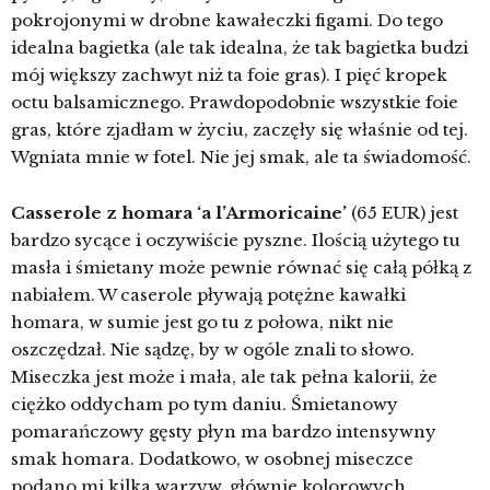
pokrojonymi w drobne kawałeczki figami. Do tego
idealna bagietka (ale tak idealna, że tak bagietka budzi
mój większy zachwyt niż ta foie gras). I pięć kropek
octu balsamicznego. Prawdopodobnie wszystkie foie
gras, które zjadłam w życiu, zaczęły się właśnie od tej.
Wgniata mnie w fotel. Nie jej smak, ale ta świadomość.
Casserole z homara ‘a l’Armoricaine’
(65 EUR) jest
bardzo sycące i oczywiście pyszne. Ilością użytego tu
masła i śmietany może pewnie równać się całą półką z
nabiałem. W caserole pływają potężne kawałki
homara, w sumie jest go tu z połowa, nikt nie
oszczędzał. Nie sądzę, by w ogóle znali to słowo.
Miseczka jest może i mała, ale tak pełna kalorii, że
ciężko oddycham po tym daniu. Śmietanowy
pomarańczowy gęsty płyn ma bardzo intensywny
smak homara. Dodatkowo, w osobnej miseczce
podano mi kilka warzyw, głównie kolorowych