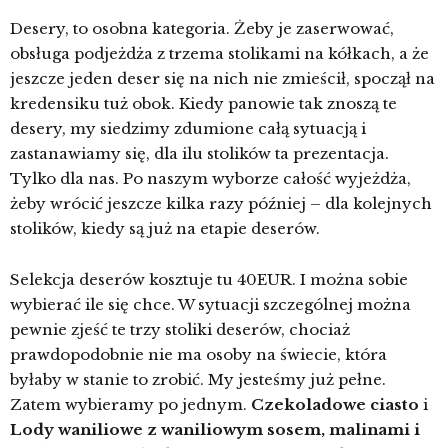
Desery, to osobna kategoria. Żeby je zaserwować,
obsługa podjeżdża z trzema stolikami na kółkach, a że
jeszcze jeden deser się na nich nie zmieścił, spoczął na
kredensiku tuż obok. Kiedy panowie tak znoszą te
desery, my siedzimy zdumione całą sytuacją i
zastanawiamy się, dla ilu stolików ta prezentacja.
Tylko dla nas. Po naszym wyborze całość wyjeżdża,
żeby wrócić jeszcze kilka razy później – dla kolejnych
stolików, kiedy są już na etapie deserów.
Selekcja deserów kosztuje tu 40EUR. I można sobie
wybierać ile się chce. W sytuacji szczególnej można
pewnie zjeść te trzy stoliki deserów, chociaż
prawdopodobnie nie ma osoby na świecie, która
byłaby w stanie to zrobić. My jesteśmy już pełne.
Zatem wybieramy po jednym.
Czekoladowe ciasto
i
Lody waniliowe z waniliowym sosem, malinami i